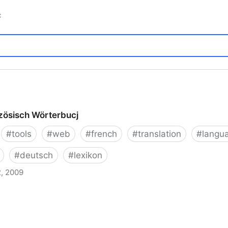
c
zösisch Wörterbucj
#
tools
#
web
#
french
#
translation
#
langu
#
deutsch
#
lexikon
2, 2009
rbucj