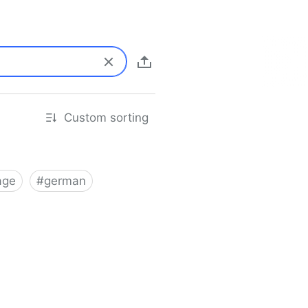
Custom sorting
age
#
german