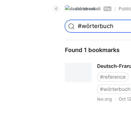
davidroessli
Publi
/
Pro
Found 1 bookmarks
Deutsch-Fran
#
reference
#
wörterbuch
leo.org
·
Oct 1
Deutsch-Französisch Wörte